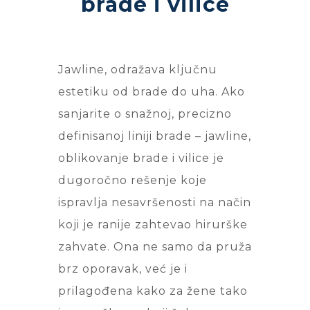
brade i vilice
Jawline, odražava ključnu
estetiku od brade do uha. Ako
sanjarite o snažnoj, precizno
definisanoj liniji brade – jawline,
oblikovanje brade i vilice je
dugoročno rešenje koje
ispravlja nesavršenosti na način
koji je ranije zahtevao hirurške
zahvate. Ona ne samo da pruža
brz oporavak, već je i
prilagođena kako za žene tako