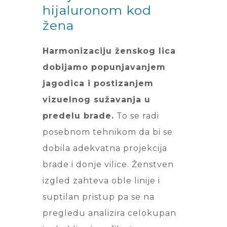
hijaluronom kod
žena
Harmonizaciju ženskog lica
dobijamo popunjavanjem
jagodica i postizanjem
vizuelnog sužavanja u
predelu brade.
To se radi
posebnom tehnikom da bi se
dobila adekvatna projekcija
brade i donje vilice. Ženstven
izgled zahteva oble linije i
suptilan pristup pa se na
pregledu analizira celokupan