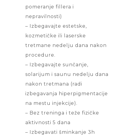
pomeranje fillera i
nepravilnosti)
– Izbegavajte estetske,
kozmetičke ili laserske
tretmane nedelju dana nakon
procedure.
– Izbegavajte sunčanje,
solarijum i saunu nedelju dana
nakon tretmana (radi
izbegavanja hiperpigmentacije
na mestu injekcije).
– Bez treninga i teže fizičke
aktivnosti 5 dana
– Izbegavati šminkanje 3h