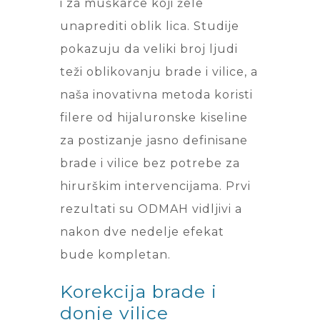
i za muškarce koji žele
unaprediti oblik lica. Studije
pokazuju da veliki broj ljudi
teži oblikovanju brade i vilice, a
naša inovativna metoda koristi
filere od hijaluronske kiseline
za postizanje jasno definisane
brade i vilice bez potrebe za
hirurškim intervencijama. Prvi
rezultati su ODMAH vidljivi a
nakon dve nedelje efekat
bude kompletan.
Korekcija brade i
donje vilice