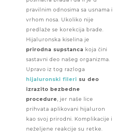
pravilnim odnosima sa usnama i
vrhom nosa. Ukoliko nije
predlaže se korekcija brade.
Hijaluronska kiselina je
prirodna supstanca
koja čini
sastavni deo našeg organizma.
Upravo iz tog razloga
hijaluronski fileri
su deo
izrazito bezbedne
procedure
, jer naše lice
prihvata aplikovani hijaluron
kao svoj prirodni. Komplikacije i
neželjene reakcije su retke.