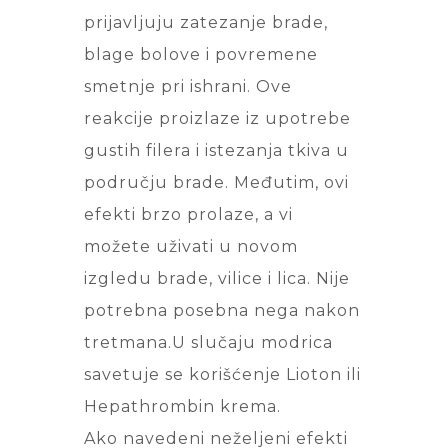
prijavljuju zatezanje brade,
blage bolove i povremene
smetnje pri ishrani. Ove
reakcije proizlaze iz upotrebe
gustih filera i istezanja tkiva u
području brade. Međutim, ovi
efekti brzo prolaze, a vi
možete uživati u novom
izgledu brade, vilice i lica. Nije
potrebna posebna nega nakon
tretmana.U slučaju modrica
savetuje se korišćenje Lioton ili
Hepathrombin krema.
Ako navedeni neželjeni efekti