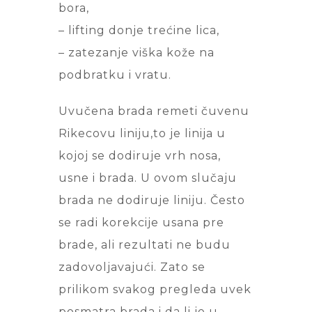
bora,
– lifting donje trećine lica,
– zatezanje viška kože na
podbratku i vratu.
Uvučena brada remeti čuvenu
Rikecovu liniju,to je linija u
kojoj se dodiruje vrh nosa,
usne i brada. U ovom slučaju
brada ne dodiruje liniju. Često
se radi korekcije usana pre
brade, ali rezultati ne budu
zadovoljavajući. Zato se
prilikom svakog pregleda uvek
posmatra brada i da li je u