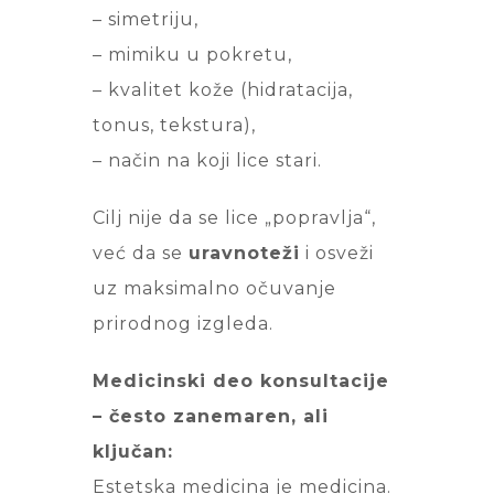
– simetriju,
– mimiku u pokretu,
– kvalitet kože (hidratacija,
tonus, tekstura),
– način na koji lice stari.
Cilj nije da se lice „popravlja“,
već da se
uravnoteži
i osveži
uz maksimalno očuvanje
prirodnog izgleda.
Medicinski deo konsultacije
– često zanemaren, ali
ključan:
Estetska medicina je medicina.