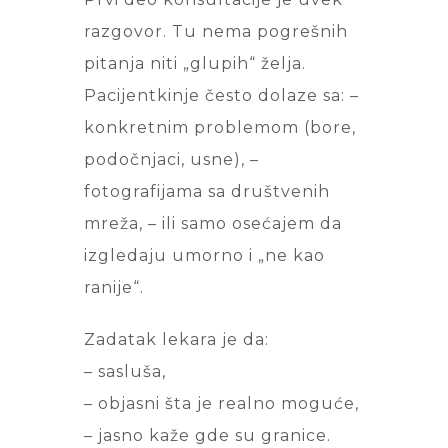
razgovor. Tu nema pogrešnih
pitanja niti „glupih“ želja.
Pacijentkinje često dolaze sa: –
konkretnim problemom (bore,
podočnjaci, usne), –
fotografijama sa društvenih
mreža, – ili samo osećajem da
izgledaju umorno i „ne kao
ranije“.
Zadatak lekara je da:
– sasluša,
– objasni šta je realno moguće,
– jasno kaže gde su granice.