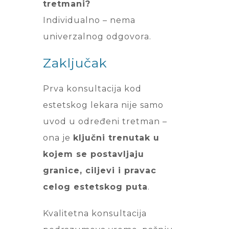
tretmani?
Individualno – nema
univerzalnog odgovora.
Zaključak
Prva konsultacija kod
estetskog lekara nije samo
uvod u određeni tretman –
ona je
ključni trenutak u
kojem se postavljaju
granice, ciljevi i pravac
celog estetskog puta
.
Kvalitetna konsultacija