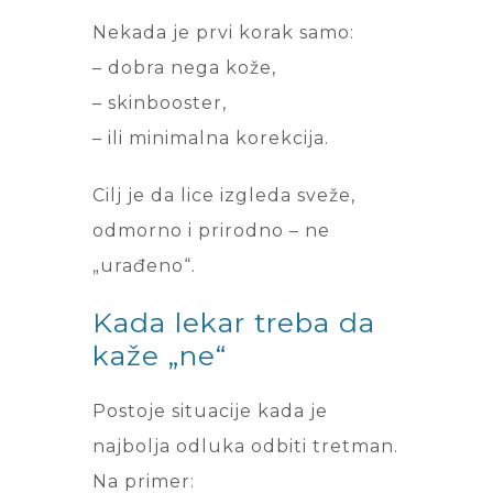
Nekada je prvi korak samo:
– dobra nega kože,
– skinbooster,
– ili minimalna korekcija.
Cilj je da lice izgleda sveže,
odmorno i prirodno – ne
„urađeno“.
Kada lekar treba da
kaže „ne“
Postoje situacije kada je
najbolja odluka odbiti tretman.
Na primer: