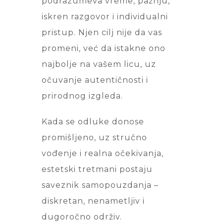
podrazumeva vreme, pažnju,
iskren razgovor i individualni
pristup. Njen cilj nije da vas
promeni, već da istakne ono
najbolje na vašem licu, uz
očuvanje autentičnosti i
prirodnog izgleda.
Kada se odluke donose
promišljeno, uz stručno
vođenje i realna očekivanja,
estetski tretmani postaju
saveznik samopouzdanja –
diskretan, nenametljiv i
dugoročno održiv.