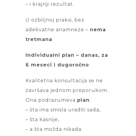
– i krajnji rezultat.
U ozbiljnoj praksi, bez
adekvatne anamneze –
nema
tretmana
.
Individualni plan – danas, za
6 meseci i dugoročno
Kvalitetna konsultacija se ne
završava jednom preporukom.
Ona podrazumeva
plan
:
– šta ima smisla uraditi sada,
– šta kasnije,
– a šta možda nikada.