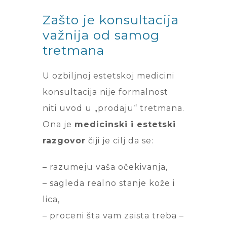
Zašto je konsultacija
važnija od samog
tretmana
U ozbiljnoj estetskoj medicini
konsultacija nije formalnost
niti uvod u „prodaju“ tretmana.
Ona je
medicinski i estetski
razgovor
čiji je cilj da se:
– razumeju vaša očekivanja,
– sagleda realno stanje kože i
lica,
– proceni šta vam zaista treba –