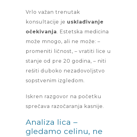
Vrlo važan trenutak
konsultacije je
usklađivanje
očekivanja
. Estetska medicina
može mnogo, ali ne može: –
promeniti ličnost, – vratiti lice u
stanje od pre 20 godina, – niti
rešiti duboko nezadovoljstvo
sopstvenim izgledom.
Iskren razgovor na početku
sprečava razočaranja kasnije.
Analiza lica –
gledamo celinu, ne