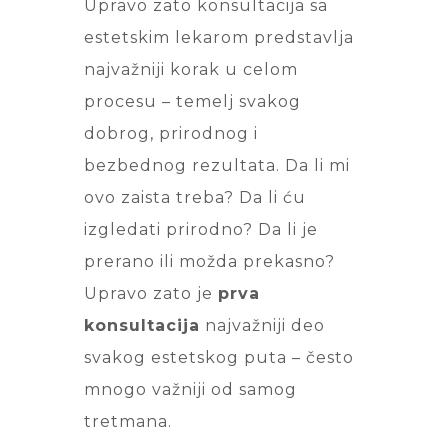
Upravo zato konsultacija sa
estetskim lekarom predstavlja
najvažniji korak u celom
procesu – temelj svakog
dobrog, prirodnog i
bezbednog rezultata. Da li mi
ovo zaista treba? Da li ću
izgledati prirodno? Da li je
prerano ili možda prekasno?
Upravo zato je
prva
konsultacija
najvažniji deo
svakog estetskog puta – često
mnogo važniji od samog
tretmana.