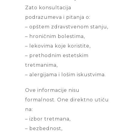
Zato konsultacija
podrazumeva i pitanja o:
– opštem zdravstvenom stanju,
– hroničnim bolestima,
– lekovima koje koristite,
– prethodnim estetskim
tretmanima,
– alergijama i lošim iskustvima.
Ove informacije nisu
formalnost. One direktno utiču
na:
– izbor tretmana,
– bezbednost,