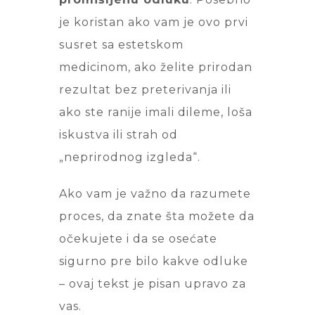
je koristan ako vam je ovo prvi
susret sa estetskom
medicinom, ako želite prirodan
rezultat bez preterivanja ili
ako ste ranije imali dileme, loša
iskustva ili strah od
„neprirodnog izgleda“.
Ako vam je važno da razumete
proces, da znate šta možete da
očekujete i da se osećate
sigurno pre bilo kakve odluke
– ovaj tekst je pisan upravo za
vas.