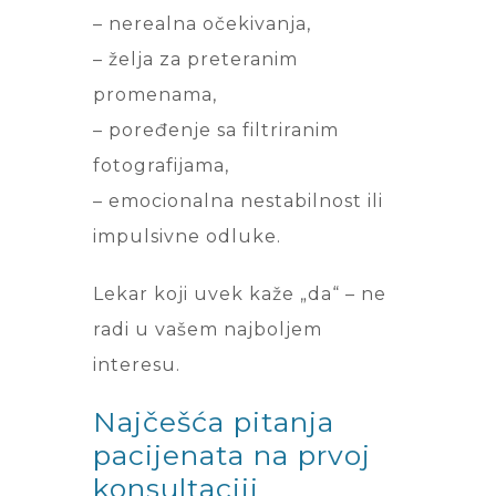
– nerealna očekivanja,
– želja za preteranim
promenama,
– poređenje sa filtriranim
fotografijama,
– emocionalna nestabilnost ili
impulsivne odluke.
Lekar koji uvek kaže „da“ – ne
radi u vašem najboljem
interesu.
Najčešća pitanja
pacijenata na prvoj
konsultaciji