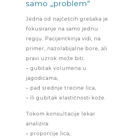
samo „problem“
Jedna od najčešćih grešaka je
fokusiranje na samo jednu
regiju. Pacijentkinja vidi, na
primer, nazolabijalne bore, ali
pravi uzrok može biti:
– gubitak volumena u
jagodicama,
– pad srednje trećine lica,
– ili gubitak elastičnosti kože.
Tokom konsultacije lekar
analizira:
– proporcije lica,