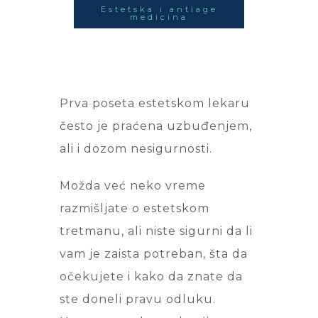
Estetska i antiage
medicina
Prva poseta estetskom lekaru
često je praćena uzbuđenjem,
ali i dozom nesigurnosti.
Možda već neko vreme
razmišljate o estetskom
tretmanu, ali niste sigurni da li
vam je zaista potreban, šta da
očekujete i kako da znate da
ste doneli pravu odluku.