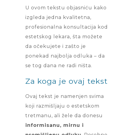
U ovom tekstu objasniću kako
izgleda jedna kvalitetna,
profesionalna konsultacija kod
estetskog lekara, šta možete
da očekujete i zašto je
ponekad najbolja odluka – da
se tog dana ne radi ništa.
Za koga je ovaj tekst
Ovaj tekst je namenjen svima
koji razmišljaju o estetskom
tretmanu, ali žele da donesu
informisanu, mirnu i
promišljenu odluku
. Posebno