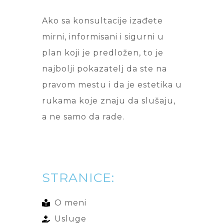
Ako sa konsultacije izađete
mirni, informisani i sigurni u
plan koji je predložen, to je
najbolji pokazatelj da ste na
pravom mestu i da je estetika u
rukama koje znaju da slušaju,
a ne samo da rade.
STRANICE:
O meni
Usluge