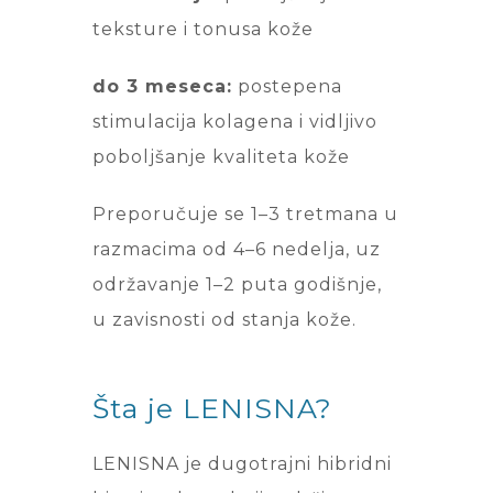
teksture i tonusa kože
do 3 meseca:
postepena
stimulacija kolagena i vidljivo
poboljšanje kvaliteta kože
Preporučuje se 1–3 tretmana u
razmacima od 4–6 nedelja, uz
održavanje 1–2 puta godišnje,
u zavisnosti od stanja kože.
Šta je LENISNA?
LENISNA je dugotrajni hibridni