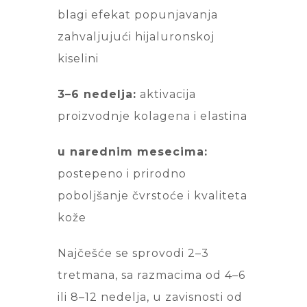
blagi efekat popunjavanja
zahvaljujući hijaluronskoj
kiselini
3–6 nedelja:
aktivacija
proizvodnje kolagena i elastina
u narednim mesecima:
postepeno i prirodno
poboljšanje čvrstoće i kvaliteta
kože
Najčešće se sprovodi 2–3
tretmana, sa razmacima od 4–6
ili 8–12 nedelja, u zavisnosti od