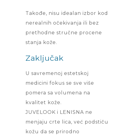
Takođe, nisu idealan izbor kod
nerealnih očekivanja ili bez
prethodne stručne procene
stanja kože.
Zaključak
U savremenoj estetskoj
medicini fokus se sve više
pomera sa volumena na
kvalitet kože.
JUVELOOK i LENISNA ne
menjaju crte lica, već podstiču
kožu da se prirodno