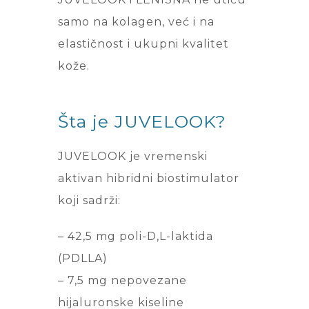
samo na kolagen, već i na
elastičnost i ukupni kvalitet
kože.
Šta je JUVELOOK?
JUVELOOK je vremenski
aktivan hibridni biostimulator
koji sadrži:
– 42,5 mg poli-D,L-laktida
(PDLLA)
– 7,5 mg nepovezane
hijaluronske kiseline