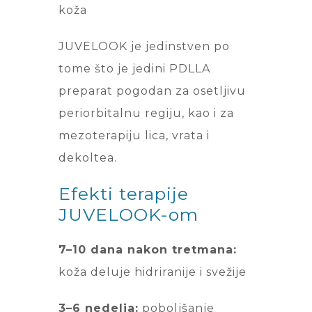
koža
JUVELOOK je jedinstven po
tome što je jedini PDLLA
preparat pogodan za osetljivu
periorbitalnu regiju, kao i za
mezoterapiju lica, vrata i
dekoltea.
Efekti terapije
JUVELOOK-om
7–10 dana nakon tretmana:
koža deluje hidriranije i svežije
3–6 nedelja:
poboljšanje