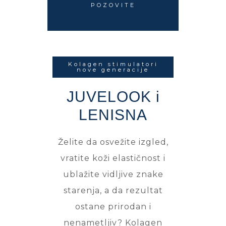
POZOVITE
Kolagen stimulatori
nove generacije
JUVELOOK i
LENISNA
Želite da osvežite izgled,
vratite koži elastičnost i
ublažite vidljive znake
starenja, a da rezultat
ostane prirodan i
nenametljiv? Kolagen