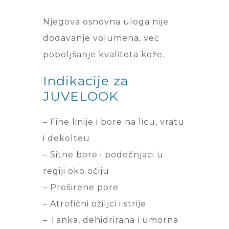
Njegova osnovna uloga nije
dodavanje volumena, već
poboljšanje kvaliteta kože.
Indikacije za
JUVELOOK
– Fine linije i bore na licu, vratu
i dekolteu
– Sitne bore i podočnjaci u
regiji oko očiju
– Proširene pore
– Atrofični ožiljci i strije
– Tanka, dehidrirana i umorna