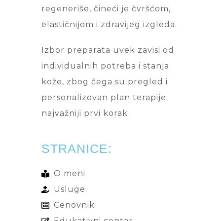
regeneriše, čineći je čvršćom,
elastičnijom i zdravijeg izgleda.
Izbor preparata uvek zavisi od
individualnih potreba i stanja
kože, zbog čega su pregled i
personalizovan plan terapije
najvažniji prvi korak
STRANICE:
O meni
Usluge
Cenovnik
Edukativni centar