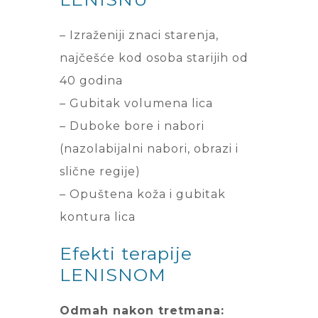
– Izraženiji znaci starenja,
najčešće kod osoba starijih od
40 godina
– Gubitak volumena lica
– Duboke bore i nabori
(nazolabijalni nabori, obrazi i
slične regije)
– Opuštena koža i gubitak
kontura lica
Efekti terapije
LENISNOM
Odmah nakon tretmana: