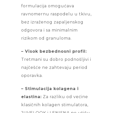
formulacija omogućava
ravnomernu raspodelu u tkivu,
bez izraženog zapaljenskog
odgovora i sa minimalnim
rizikom od granuloma.
– Visok bezbednosni profil:
Tretmani su dobro podnošljivi i
najčešće ne zahtevaju period
oporavka.
– Stimulacija kolagena i
elastina:
Za razliku od većine
klasičnih kolagen stimulatora,
JUVELOOK i LENISNA ne utiču