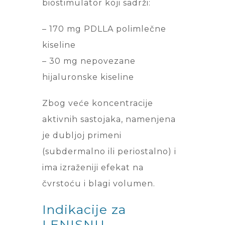
biostimulator koji sadrži:
– 170 mg PDLLA polimlečne
kiseline
– 30 mg nepovezane
hijaluronske kiseline
Zbog veće koncentracije
aktivnih sastojaka, namenjena
je dubljoj primeni
(subdermalno ili periostalno) i
ima izraženiji efekat na
čvrstoću i blagi volumen.
Indikacije za
LENISNU