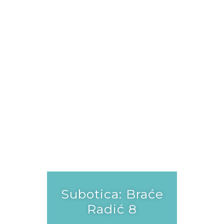
JUVELOOK i
LENISNA
Subotica: Braće
Radić 8