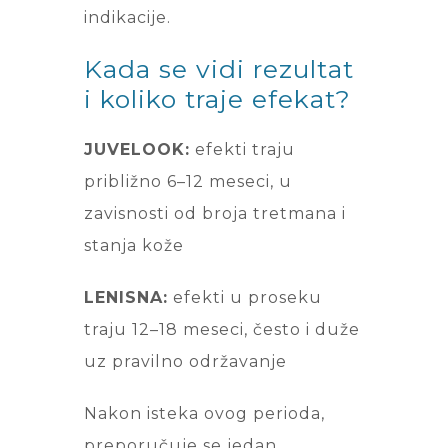
indikacije.
Kada se vidi rezultat
i koliko traje efekat?
JUVELOOK:
efekti traju
približno 6–12 meseci, u
zavisnosti od broja tretmana i
stanja kože
LENISNA:
efekti u proseku
traju 12–18 meseci, često i duže
uz pravilno održavanje
Nakon isteka ovog perioda,
preporučuje se jedan